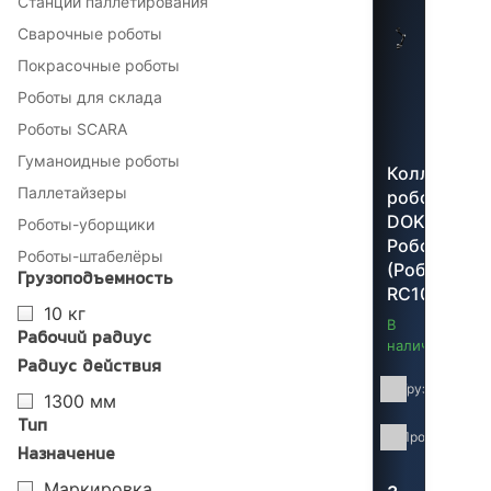
Станции паллетирования
Сварочные роботы
Покрасочные роботы
Роботы для склада
Роботы SCARA
Гуманоидные роботы
Коллабора
Паллетайзеры
робот
DOKA
Роботы-уборщики
Роботс
Роботы-штабелёры
(Робопро)
Грузоподъемность
RC10
10 кг
В
Рабочий радиус
наличии
Радиус действия
Грузоподъемн
1300 мм
Тип
Производител
Назначение
Маркировка