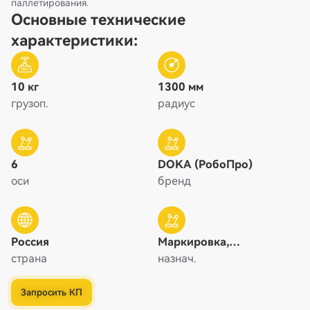
паллетирования.
Основные технические
характеристики:
10 кг
1300 мм
грузоп.
радиус
6
DOKA (РобоПро)
оси
бренд
Россия
Маркировка,
страна
Паллетирование /
назнач.
Упаковка, Перемещение
материалов, Погрузка /
Запросить КП
Разгрузка, Сборка,