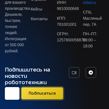
для вашего
ИНН:
robot.ru
производства.
9810000848
Кейсы
СПб,
Дешевле,
КПП:
Масляный
Контакты
быстрее,
781001001
пер, 7А
точнее
людей.
ОГРН:
ПН–ПТ:
Интеграция
1257800058878
09:00 –
от 500 000
18:00
рублей.
Подпишитесь на
новости
робототехники