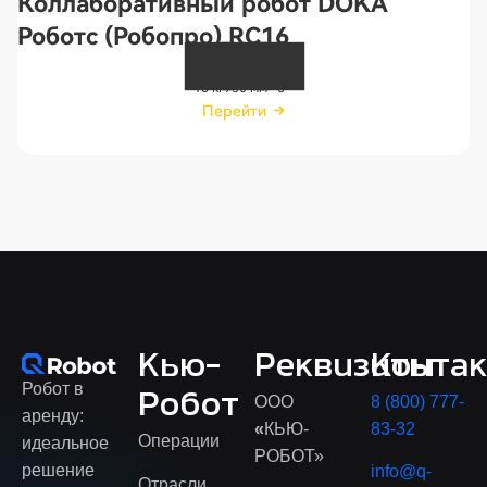
Коллаборативный робот DOKA
Роботс (Робопро) RC16
16 кг
950 мм
6
Перейти
Перейти
Кью-
Реквизиты
Конта
Робот в
Робот
ООО
8 (800) 777-
аренду:
«
КЬЮ-
83-32
Операции
идеальное
РОБОТ»
решение
info@q-
Отрасли