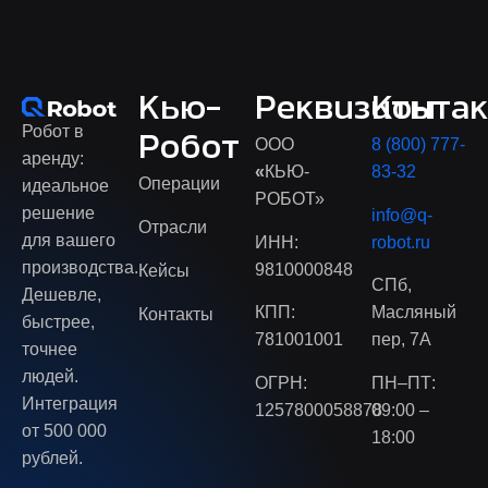
Кью-
Реквизиты
Конта
Робот в
Робот
ООО
8 (800) 777-
аренду:
«
КЬЮ-
83-32
Операции
идеальное
РОБОТ»
решение
info@q-
Отрасли
для вашего
ИНН:
robot.ru
производства.
9810000848
Кейсы
СПб,
Дешевле,
КПП:
Масляный
Контакты
быстрее,
781001001
пер, 7А
точнее
людей.
ОГРН:
ПН–ПТ:
Интеграция
1257800058878
09:00 –
от 500 000
18:00
рублей.