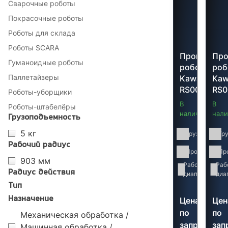
Сварочные роботы
Покрасочные роботы
Роботы для склада
Роботы SCARA
Промышле
Пр
Гуманоидные роботы
робот
роб
Паллетайзеры
Kawasaki
Kaw
RS005L
RS0
Роботы-уборщики
В
В
Роботы-штабелёры
наличии
нали
Грузоподъемность
5 кг
Грузоподъемн
Гр
Рабочий радиус
Производител
Пр
903 мм
Рабочий
903
Раб
Радиус действия
диапазон:
мм
диа
Тип
Назначение
Цена
Цен
по
по
Механическая обработка /
запросу
зап
Машинная обработка /