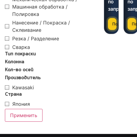
по
по
Машинная обработка /
запросу
зап
Полировка
Нанесение / Покраска /
Подробнее
По
Склеивание
Резка / Разделение
Сварка
Тип покраски
Колонна
Кол-во осей
Производитель
Kawasaki
Страна
Япония
Применить