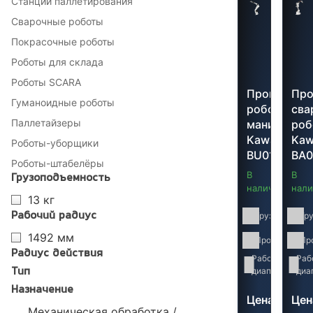
Станции паллетирования
Сварочные роботы
Покрасочные роботы
Роботы для склада
Роботы SCARA
Промышле
Пр
Гуманоидные роботы
робот-
сва
Паллетайзеры
манипулято
роб
Kawasaki
Kaw
Роботы-уборщики
BU015X
BA0
Роботы-штабелёры
В
В
Грузоподъемность
наличии
нали
13 кг
Грузоподъемн
Гр
Рабочий радиус
1492 мм
Производител
Пр
Радиус действия
Рабочий
149
Раб
диапазон:
мм
диа
Тип
Назначение
Цена
Цен
Механическая обработка /