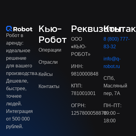
Кью-
Реквизиты
Конта
Робот в
Робот
ООО
8 (800) 777-
аренду:
«
КЬЮ-
83-32
Операции
идеальное
РОБОТ»
решение
info@q-
Отрасли
для вашего
ИНН:
robot.ru
производства.
9810000848
Кейсы
СПб,
Дешевле,
КПП:
Масляный
Контакты
быстрее,
781001001
пер, 7А
точнее
людей.
ОГРН:
ПН–ПТ:
Интеграция
1257800058878
09:00 –
от 500 000
18:00
рублей.