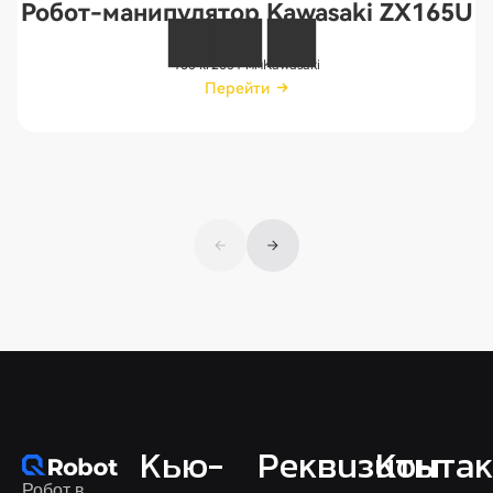
Робот-манипулятор Kawasaki ZX165U
165 кг
2651 мм
Kawasaki
Перейти
Перейти
Кью-
Реквизиты
Конта
Робот в