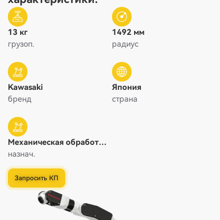
13 кг
1492 мм
грузоп.
радиус
Kawasaki
Япония
бренд
страна
Механическая обработка
/ Машинная обработка /
назнач.
Полировка, Нанесение /
Покраска / Склеивание,
Запросить КП
Резка / Разделение,
Сварка