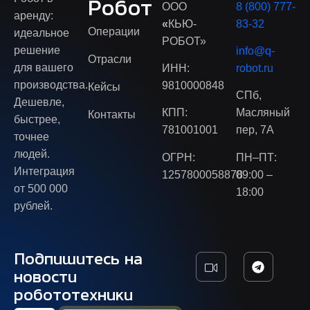
Робот
ООО
8 (800) 777-
аренду:
«
КЬЮ-
83-32
Операции
идеальное
РОБОТ»
решение
info@q-
Отрасли
для вашего
ИНН:
robot.ru
производства.
9810000848
Кейсы
СПб,
Дешевле,
КПП:
Масляный
Контакты
быстрее,
781001001
пер, 7А
точнее
людей.
ОГРН:
ПН–ПТ:
Интеграция
1257800058878
09:00 –
от 500 000
18:00
рублей.
Подпишитесь на
новости
робототехники