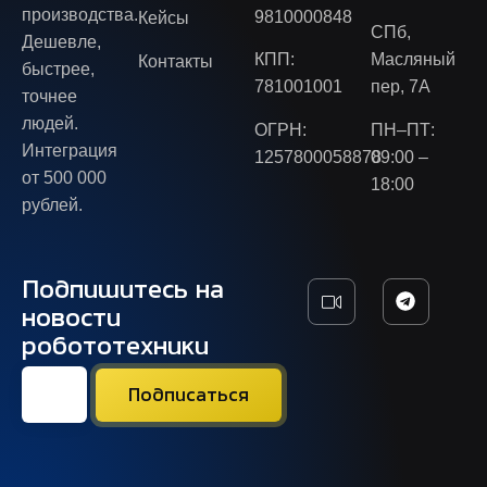
производства.
9810000848
Кейсы
СПб,
Дешевле,
КПП:
Масляный
Контакты
быстрее,
781001001
пер, 7А
точнее
людей.
ОГРН:
ПН–ПТ:
Интеграция
1257800058878
09:00 –
от 500 000
18:00
рублей.
Подпишитесь на
новости
робототехники