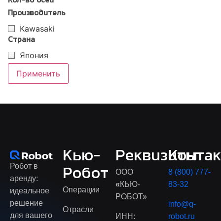
Кол-во осей
Производитель
Kawasaki
Страна
Япония
Применить
Кью-
Реквизиты
Конта
Робот в
Робот
ООО
8 (800) 777-
аренду:
«
КЬЮ-
83-32
Операции
идеальное
РОБОТ»
решение
info@q-
Отрасли
для вашего
ИНН:
robot.ru