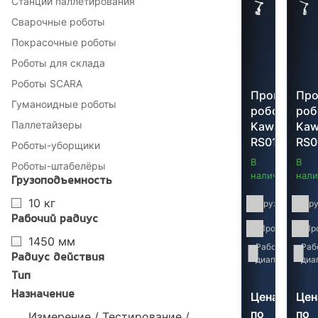
Станции паллетирования
Сварочные роботы
Покрасочные роботы
Роботы для склада
Роботы SCARA
Промышле
Пр
Гуманоидные роботы
робот
роб
Паллетайзеры
Kawasaki
Kaw
RS010N
RS0
Роботы-уборщики
В
В
Роботы-штабелёры
наличии
нали
Грузоподъемность
10 кг
Грузоподъемн
Гр
Рабочий радиус
Производител
Пр
1450 мм
Рабочий
145
Раб
Радиус действия
диапазон:
мм
диа
Тип
Назначение
Цена
Цен
по
по
Измерение / Тестирование /