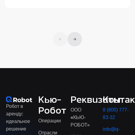
Перейти
Кью-
Реквизиты
Конта
Робот в
Робот
ООО
8 (800) 777-
аренду:
«
КЬЮ-
83-32
Операции
идеальное
РОБОТ»
решение
info@q-
Отрасли