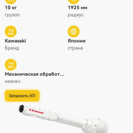
10 кг
1925 мм
грузоп.
радиус
Kawasaki
Япония
бренд
страна
Механическая обработка
/ Машинная обработка /
назнач.
Полировка, Нанесение /
Покраска / Склеивание,
Запросить КП
Погрузка / Разгрузка,
Сварка,
Транспортировка