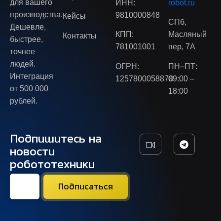
для вашего
ИНН:
robot.ru
производства.
9810000848
Кейсы
СПб,
Дешевле,
КПП:
Масляный
Контакты
быстрее,
781001001
пер, 7А
точнее
людей.
ОГРН:
ПН–ПТ:
Интеграция
1257800058878
09:00 –
от 500 000
18:00
рублей.
Подпишитесь на
новости
робототехники