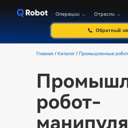
Операции
Отрасли
Обратный з
Главная
/
Каталог
/
Промышленные робо
Промышл
робот-
манипуля