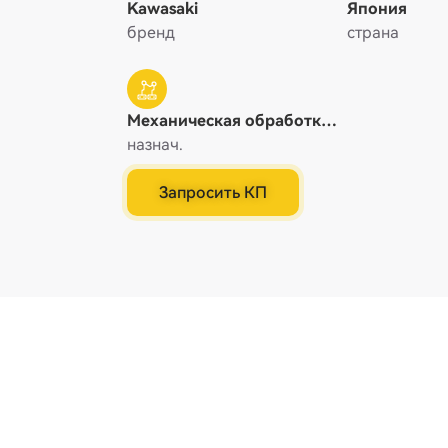
Kawasaki
Япония
бренд
страна
Механическая обработка
/ Машинная обработка /
назнач.
Полировка, Нанесение /
Покраска / Склеивание,
Запросить КП
Погрузка / Разгрузка,
Сборка, Транспортировка