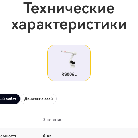
Технические
характеристики
RS006L
ый робот
Движение осей
Значение
емность
6 кг