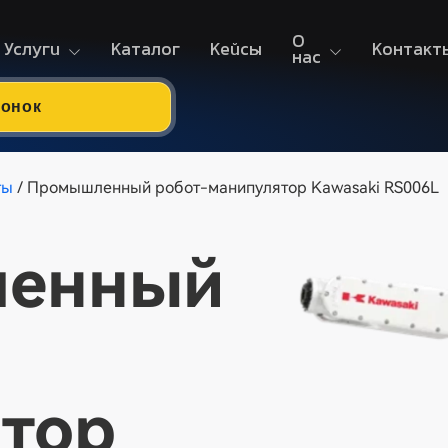
О
Услуги
Каталог
Кейсы
Контакт
нас
вонок
ты
/ Промышленный робот-манипулятор Kawasaki RS006L
енный
тор