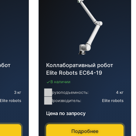
обот
Коллаборативный робот
Elite Robots EC64-19
В наличии
3 кг
Грузоподъемность:
4 кг
Elite robots
Производитель:
Elite robots
Цена по запросу
Подробнее