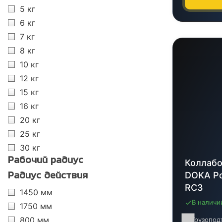
5 кг
6 кг
7 кг
8 кг
10 кг
12 кг
15 кг
16 кг
20 кг
25 кг
30 кг
Рабочий радиус
Коллабо
DOKA Ро
Радиус действия
RC3
1450 мм
В наличи
1750 мм
800 мм
Грузопод