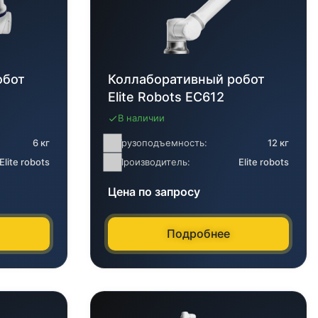
обот
Коллаборативный робот
Elite Robots EC612
В наличии
6 кг
Грузоподъемность:
12 кг
Elite robots
Производитель:
Elite robots
Цена по запросу
Подробнее