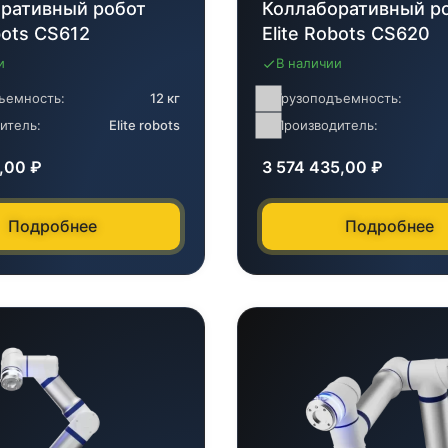
ративный робот
Коллаборативный р
bots CS612
Elite Robots CS620
и
В наличии
ъемность:
12 кг
Грузоподъемность:
итель:
Elite robots
Производитель:
8,00
₽
3 574 435,00
₽
Подробнее
Подробнее