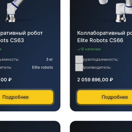
ративный робот
Коллаборативный р
bots CS63
Elite Robots CS66
и
В наличии
ъемность:
3 кг
Грузоподъемность:
итель:
Elite robots
Производитель:
0,00
₽
2 059 896,00
₽
Подробнее
Подробнее