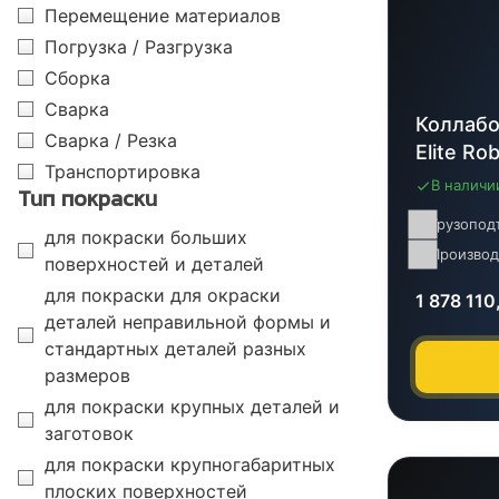
Перемещение материалов
Погрузка / Разгрузка
Сборка
Сварка
Коллабо
Сварка / Резка
Elite Ro
Транспортировка
В наличи
Тип покраски
Грузопод
для покраски больших
Производ
поверхностей и деталей
для покраски для окраски
1 878 11
деталей неправильной формы и
стандартных деталей разных
размеров
для покраски крупных деталей и
заготовок
для покраски крупногабаритных
плоских поверхностей