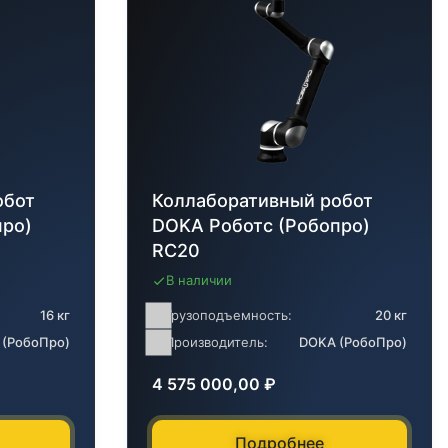
обот
Коллаборативный робот
про)
DOKA Роботс (Робопро)
RC20
В наличии
16 кг
Грузоподъемность:
20 кг
 (РобоПро)
Производитель:
DOKA (РобоПро)
4 575 000,00
₽
Подробнее