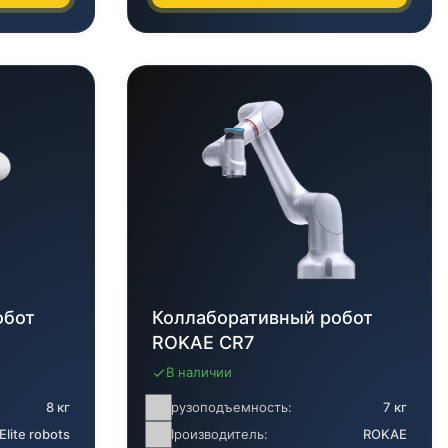
обот
Коллаборативный робот
8
ROKAE CR7
В наличии
8 кг
Грузоподъемность:
7 кг
Elite robots
Производитель:
ROKAE