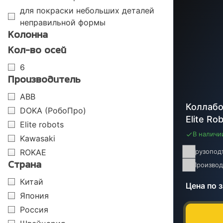
для покраски небольших деталей
неправильной формы
Колонна
Кол-во осей
6
Производитель
ABB
Коллабо
DOKA (РобоПро)
Elite Ro
Elite robots
В наличи
Kawasaki
ROKAE
Грузопод
Страна
Производ
Китай
Цена по 
Япония
Россия