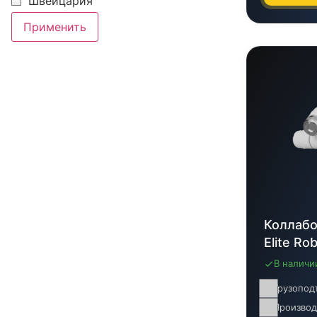
Швейцария
Применить
Коллабо
Elite Ro
В наличи
Грузопод
Производ