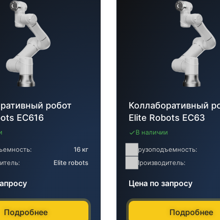
ративный робот
Коллаборативный р
bots EC616
Elite Robots EC63
и
В наличии
ъемность:
16 кг
Грузоподъемность:
итель:
Elite robots
Производитель:
запросу
Цена по запросу
Подробнее
Подробнее