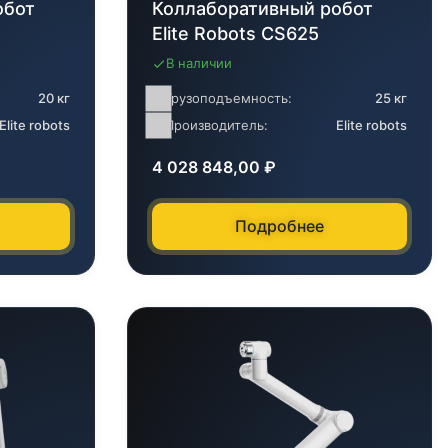
обот
Коллаборативный робот
Elite Robots CS625
В наличии
20 кг
Грузоподъемность:
25 кг
Elite robots
Производитель:
Elite robots
4 028 848,00
₽
Подробнее