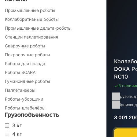
Промышленные роботы
Коллаборативные роботы
Промышленные дельта-роботы
Станции паллетирования
Сварочные роботы
Покрасочные роботы
Коллабо
Роботы для склада
DOKA Ро
Роботы SCARA
RC10
Гуманоидные роботы
В наличи
Паллетайзеры
Грузопод
Роботы-уборщики
Производ
Роботы-штабелёры
Грузоподъемность
3 001 20
3 кг
4 кг