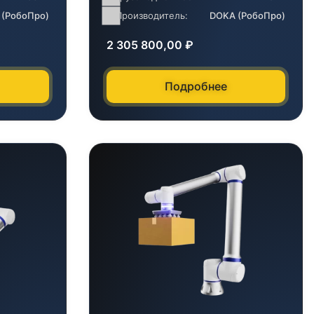
 (РобоПро)
Производитель:
DOKA (РобоПро)
2 305 800,00
₽
Подробнее