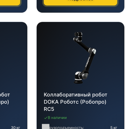
обот
Коллаборативный робот
про)
DOKA Роботс (Робопро)
RC5
В наличии
30 кг
Грузоподъемность:
5 кг