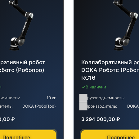
ративный робот
Коллаборативный р
ботс (Робопро)
DOKA Роботс (Робо
RC16
и
В наличии
ъемность:
10 кг
Грузоподъемность:
итель:
DOKA (РобоПро)
Производитель:
DOKA
0,00
₽
3 294 000,00
₽
Подробнее
Подробнее