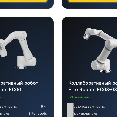
ративный робот
Коллаборативный р
bots EC66
Elite Robots EC68-0
и
В наличии
ъемность:
6 кг
Грузоподъемность:
итель:
Elite robots
Производитель: