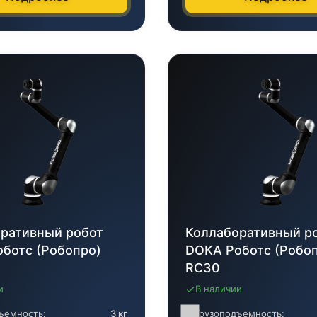
ративный робот
Коллаборативный р
ботс (Робопро)
DOKA Роботс (Робо
RC30
и
В наличии
ъемность:
3 кг
Грузоподъемность: