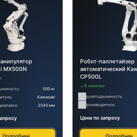
анипулятор
Робот-паллетайзер
ki MX500N
автоматический Kaw
CP500L
и
В наличии
ъемность:
500 кг
Грузоподъемность:
итель:
Kawasaki
Производитель:
диапазон:
2540 мм
Цена по запросу
запросу
Подробнее
Подробнее