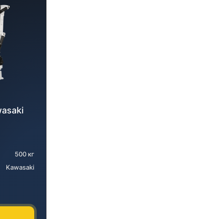
asaki
500 кг
Kawasaki