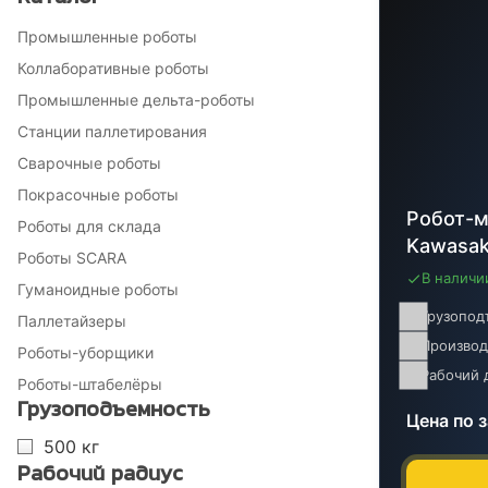
Промышленные роботы
Коллаборативные роботы
Промышленные дельта-роботы
Станции паллетирования
Сварочные роботы
Покрасочные роботы
Робот-м
Роботы для склада
Kawasa
Роботы SCARA
В наличи
Гуманоидные роботы
Грузопод
Паллетайзеры
Производ
Роботы-уборщики
Рабочий 
Роботы-штабелёры
Грузоподъемность
Цена по 
500 кг
Рабочий радиус