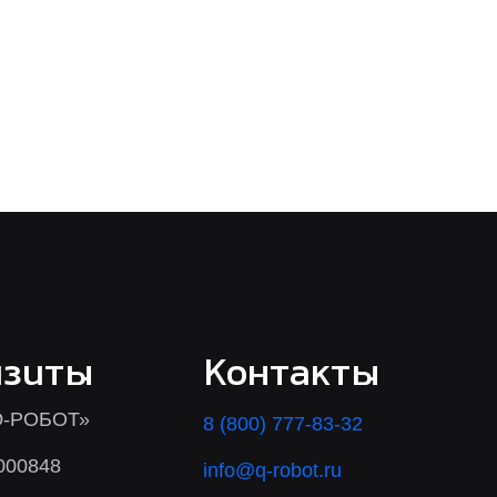
изиты
Контакты
-РОБОТ»
8 (800) 777-83-32
000848
info@q-robot.ru