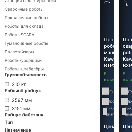
Станции паллетирования
Сварочные роботы
Покрасочные роботы
Роботы для склада
Роботы SCARA
Промышле
Пр
Гуманоидные роботы
робот-
сва
Паллетайзеры
манипулято
роб
Kawasaki
Kaw
Роботы-уборщики
BTP210L
BXP
Роботы-штабелёры
В
В
Грузоподъемность
наличии
нали
210 кг
Грузоподъемн
Гр
Рабочий радиус
2597 мм
Производител
Пр
3151 мм
Рабочий
315
Раб
диапазон:
мм
диа
Радиус действия
Тип
Цена
Цен
Назначение