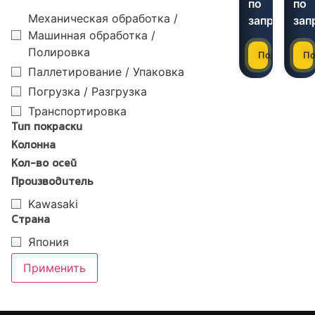
по
по
Механическая обработка /
запросу
зап
Машинная обработка /
Полировка
Подробнее
По
Паллетирование / Упаковка
Погрузка / Разгрузка
Транспортировка
Тип покраски
Колонна
Кол-во осей
Производитель
Kawasaki
Страна
Япония
Применить