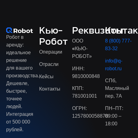
Кью-
Реквизиты
Конта
Робот в
Робот
ООО
8 (800) 777-
аренду:
«
КЬЮ-
83-32
Операции
идеальное
РОБОТ»
решение
info@q-
Отрасли
для вашего
ИНН:
robot.ru
производства.
9810000848
Кейсы
СПб,
Дешевле,
КПП:
Масляный
Контакты
быстрее,
781001001
пер, 7А
точнее
людей.
ОГРН:
ПН–ПТ:
Интеграция
1257800058878
09:00 –
от 500 000
18:00
рублей.