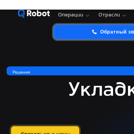
Операции
Отрасли
Обратный з
Решения
Уклад