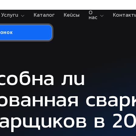
О
Услуги
Каталог
Кейсы
Контакт
нас
вонок
собна ли
ованная свар
арщиков в 20