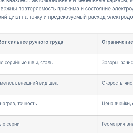
ов внахлёст: автомобильные и мебельные каркасы, к
; важны повторяемость прижима и состояние электро
кий цикл на точку и предсказуемый расход электрод
бот сильнее ручного труда
Ограничение
е серийные швы, сталь
Зазоры, зачис
 металл, внешний вид шва
Скорость, чис
нагрев, точность
Цена ячейки,
ые серии
Геометрия вн