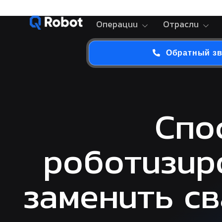
Операции
Отрасли
Обратный з
Спо
роботизир
заменить св