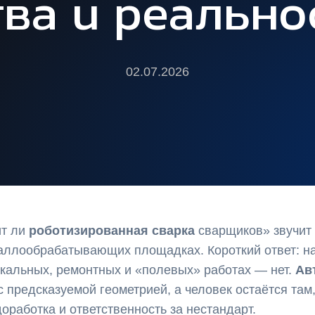
ва и реально
02.07.2026
ит ли
роботизированная сварка
сварщиков» звучит 
аллообрабатывающих площадках. Короткий ответ: н
икальных, ремонтных и «полевых» работах — нет.
Ав
 предсказуемой геометрией, а человек остаётся там
оработка и ответственность за нестандарт.