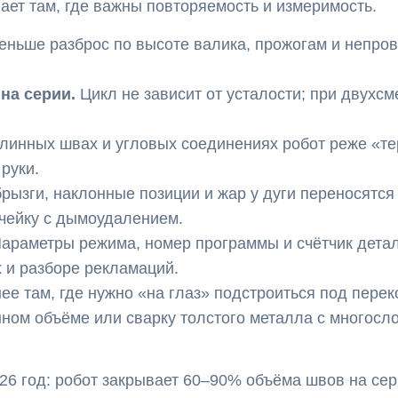
ет там, где важны повторяемость и измеримость.
ньше разброс по высоте валика, прожогам и непро
на серии.
Цикл не зависит от усталости; при двухс
линных швах и угловых соединениях робот реже «те
руки.
рызги, наклонные позиции и жар у дуги переносятся 
чейку с дымоудалением.
араметры режима, номер программы и счётчик дета
 и разборе рекламаций.
е там, где нужно «на глаз» подстроиться под перек
ном объёме или сварку толстого металла с многосл
26 год: робот закрывает 60–90% объёма швов на се