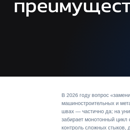
преимущест
В 2026 году вопрос «замен
машиностроительных и мет
швах — частично да; на ун
забирает монотонный цикл с
контроль сложных стыков, д