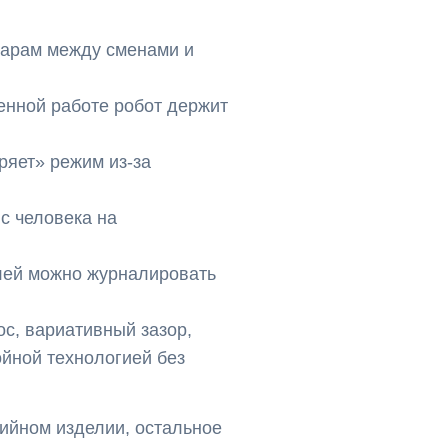
варам между сменами и
менной работе робот держит
ряет» режим из-за
с человека на
лей можно журналировать
ос, вариативный зазор,
ойной технологией без
рийном изделии, остальное