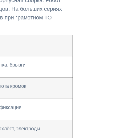
орпусная сборка. Робот
дов. На больших сериях
ов при грамотном ТО
тка, брызги
тота кромок
 фиксация
ахлёст, электроды