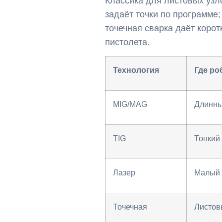
Классика для листовых узл
задаёт точки по программе
точечная сварка даёт корот
пистолета.
Технология
Где ро
MIG/MAG
Длинны
TIG
Тонкий
Лазер
Малый 
Точечная
Листов