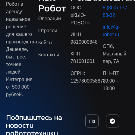
Робот в
Робот
ООО
8 (800) 777-
аренду:
«
КЬЮ-
83-32
Операции
идеальное
РОБОТ»
решение
info@q-
Отрасли
для вашего
ИНН:
robot.ru
производства.
9810000848
Кейсы
СПб,
Дешевле,
КПП:
Масляный
Контакты
быстрее,
781001001
пер, 7А
точнее
людей.
ОГРН:
ПН–ПТ:
Интеграция
1257800058878
09:00 –
от 500 000
18:00
рублей.
Подпишитесь на
новости
робототехники