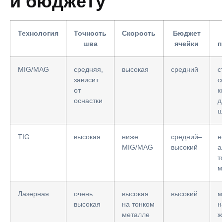
и бюджету
Технология
Точность
Скорость
Бюджет
шва
ячейки
п
MIG/MAG
средняя,
высокая
средний
с
зависит
с
от
к
оснастки
д
TIG
высокая
ниже
средний–
н
MIG/MAG
высокий
а
т
м
Лазерная
очень
высокая
высокий
м
высокая
на тонком
н
металле
ж