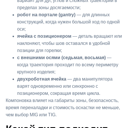
вариант для дуг, углов и сложных траекторий в
пределах зоны досягаемости;
робот на портале (gantry)
— для длинных
конструкций, когда нужен большой ход по одной
оси;
ячейка с позиционером
— деталь вращают или
наклоняют, чтобы шов оставался в удобной
позиции для горелки;
с внешними осями (седьмая, восьмая)
—
когда траектория проходит по всему периметру
крупного изделия;
двухроботная ячейка
— два манипулятора
варят одновременно или синхронно с
позиционером, сокращая время цикла.
Компоновка влияет на габариты зоны, безопасность,
время переналадки и стоимость оснастки не меньше,
чем выбор MIG или TIG.