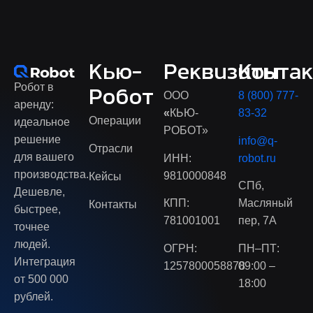
Кью-
Реквизиты
Конта
Робот в
Робот
ООО
8 (800) 777-
аренду:
«
КЬЮ-
83-32
Операции
идеальное
РОБОТ»
решение
info@q-
Отрасли
для вашего
ИНН:
robot.ru
производства.
9810000848
Кейсы
СПб,
Дешевле,
КПП:
Масляный
Контакты
быстрее,
781001001
пер, 7А
точнее
людей.
ОГРН:
ПН–ПТ:
Интеграция
1257800058878
09:00 –
от 500 000
18:00
рублей.