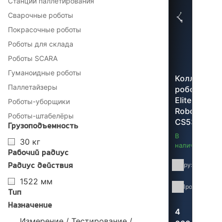
Станции паллетирования
Сварочные роботы
Покрасочные роботы
Роботы для склада
Роботы SCARA
Гуманоидные роботы
Коллабора
Паллетайзеры
робот
Elite
Роботы-уборщики
Robots
Роботы-штабелёры
CS530H
Грузоподъемность
В
30 кг
наличии
Рабочий радиус
Грузоподъемн
Радиус действия
1522 мм
Производител
Тип
Назначение
4
Измерение / Тестирование /