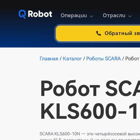
Операции
Отрасли
Обратный з
Главная
/
Каталог
/
Роботы SCARA
/ Робо
Робот SC
KLS600-
SCARA KLS600-10N — это четырёхосевой высо