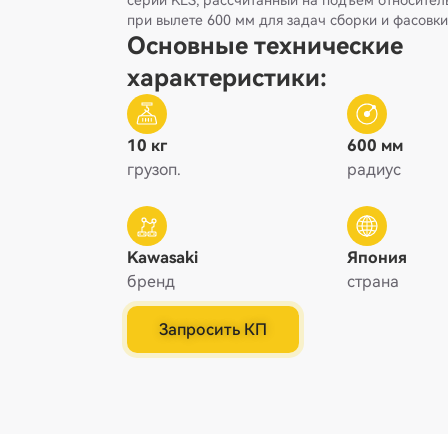
серии KLS, рассчитанный на подъем относительн
при вылете 600 мм для задач сборки и фасовк
Основные технические
характеристики:
10 кг
600 мм
грузоп.
радиус
Kawasaki
Япония
бренд
страна
Запросить КП