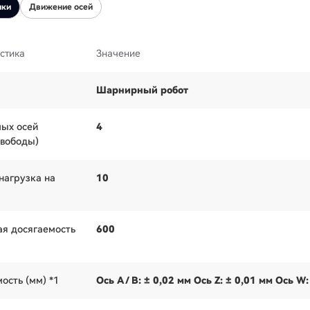
ики
Движение осей
стика
Значение
Шарнирный робот
ых осей
4
свободы)
нагрузка на
10
я досягаемость
600
ость (мм) *1
Ось A / B: ± 0,02 мм Ось Z: ± 0,01 мм Ось W: