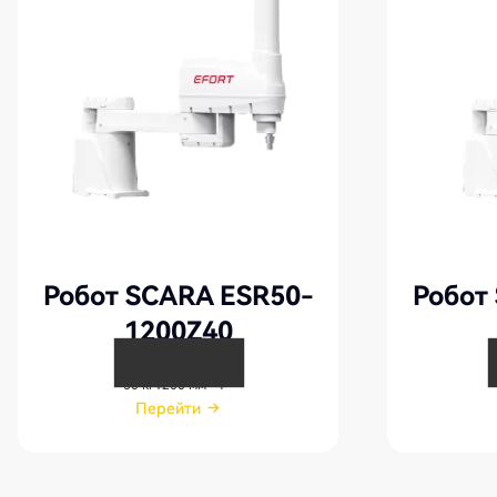
Робот SCARA ESR50-
Робот
1200Z40
50 кг
1200 мм
4
Перейти
Перейти