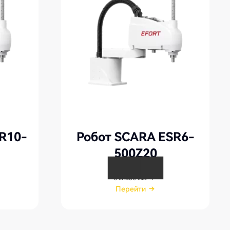
R10-
Робот SCARA ESR6-
500Z20
6 кг
500 мм
4
Перейти
Перейти