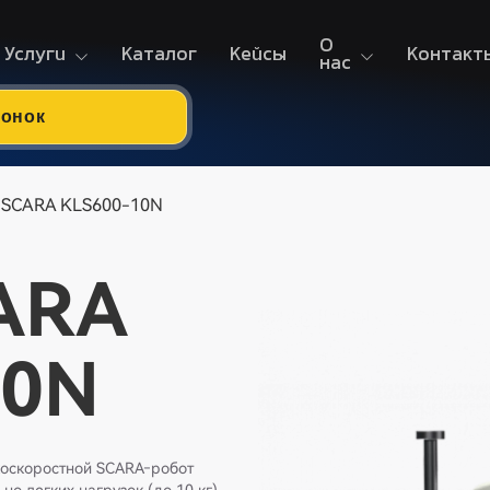
О
Услуги
Каталог
Кейсы
Контакт
нас
вонок
т SCARA KLS600-10N
ARA
10N
коскоростной SCARA‑робот