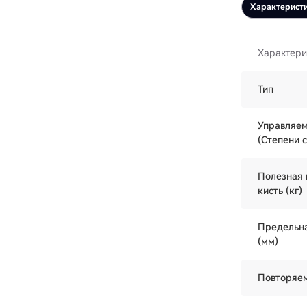
Характерист
Характери
Тип
Управляем
(Степени 
Полезная 
кисть (кг)
Предельна
(мм)
Повторяем