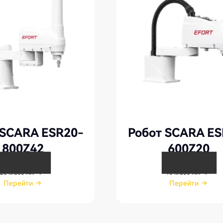
 SCARA ESR20-
Робот SCARA ES
800Z42
600Z20
20 кг
800 мм
4
10 кг
600 мм
4
Перейти
Перейти
Перейти
Перейти