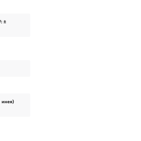
: ±
и инея)