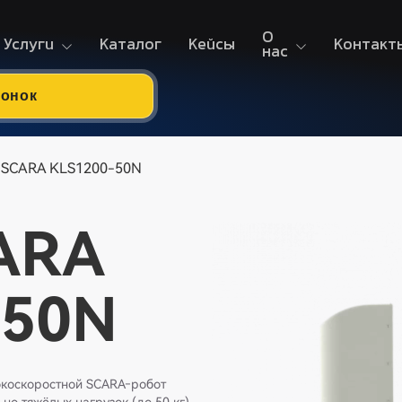
О
Услуги
Каталог
Кейсы
Контакт
нас
вонок
т SCARA KLS1200-50N
ARA
-50N
окоскоростной SCARA‑робот