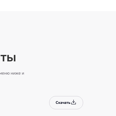
нты
меню ниже и
Скачать