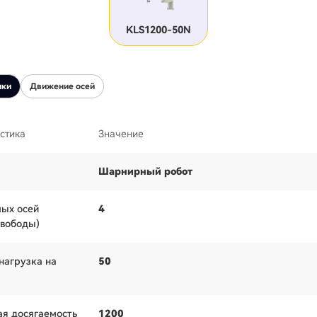
KLS1200-50N
ики
Движение осей
стика
Значение
Шарнирный робот
ых осей
4
свободы)
нагрузка на
50
я досягаемость
1200