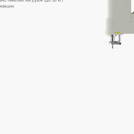
но тяжёлых нагрузок (до 50 кг)
тизации.