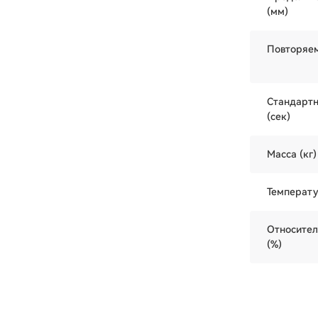
(мм)
Повторяем
Стандартн
(сек)
Масса (кг)
Температу
Относител
(%)