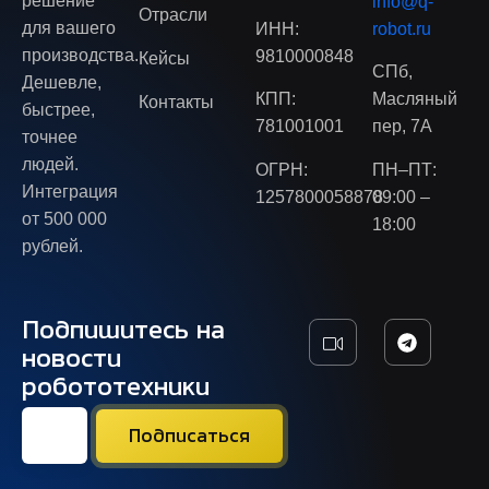
решение
info@q-
Отрасли
для вашего
ИНН:
robot.ru
производства.
9810000848
Кейсы
СПб,
Дешевле,
КПП:
Масляный
Контакты
быстрее,
781001001
пер, 7А
точнее
людей.
ОГРН:
ПН–ПТ:
Интеграция
1257800058878
09:00 –
от 500 000
18:00
рублей.
Подпишитесь на
новости
робототехники