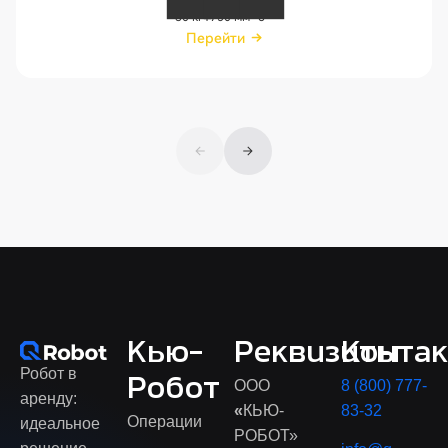
30 кг
1750 мм
6
Перейти
Перейти
Кью-
Реквизиты
Конта
Робот в
Робот
ООО
8 (800) 777-
аренду:
«
КЬЮ-
83-32
Операции
идеальное
РОБОТ»