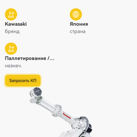
Kawasaki
Япония
бренд
страна
Паллетирование /
Упаковка, Погрузка /
назнач.
Разгрузка,
Транспортировка
Запросить КП