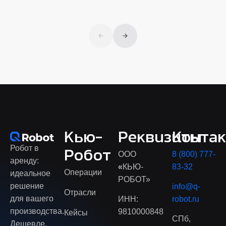
Кью-
Реквизиты
Конта
Робот в
Робот
ООО
8 (800) 777-
аренду:
«
КЬЮ-
83-32
Операции
идеальное
РОБОТ»
решение
info@q-
Отрасли
для вашего
ИНН:
robot.ru
производства.
9810000848
Кейсы
СПб,
Дешевле,