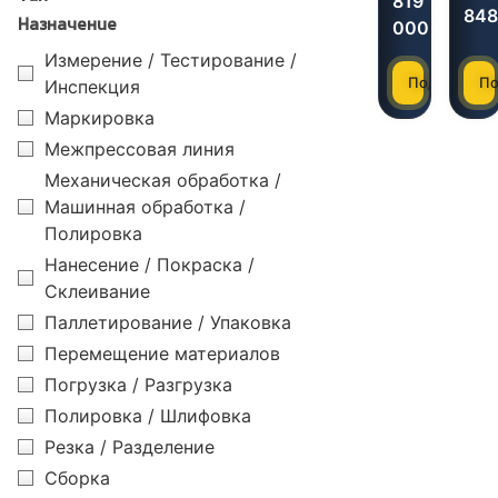
819
848
000,00
₽
Назначение
Измерение / Тестирование /
Подробнее
По
Инспекция
Маркировка
Межпрессовая линия
Механическая обработка /
Машинная обработка /
Полировка
Нанесение / Покраска /
Склеивание
Паллетирование / Упаковка
Перемещение материалов
Погрузка / Разгрузка
Полировка / Шлифовка
Резка / Разделение
Сборка