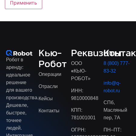
Применить
Кью-
Реквизиты
Конта
Робот в
Робот
ООО
8 (800) 777-
аренду:
«
КЬЮ-
83-32
Операции
идеальное
РОБОТ»
решение
info@q-
Отрасли
для вашего
ИНН:
robot.ru
производства.
9810000848
Кейсы
СПб,
Дешевле,
КПП:
Масляный
Контакты
быстрее,
781001001
пер, 7А
точнее
людей.
ОГРН:
ПН–ПТ:
Интеграция