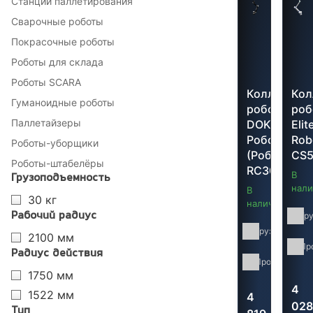
Станции паллетирования
Сварочные роботы
Покрасочные роботы
Роботы для склада
Роботы SCARA
Коллабора
Кол
Гуманоидные роботы
робот
роб
Паллетайзеры
DOKA
Elit
Роботс
Rob
Роботы-уборщики
(Робопро)
CS
Роботы-штабелёры
RC30
В
Грузоподъемность
нали
В
30 кг
наличии
Гр
Рабочий радиус
Грузоподъемн
2100 мм
Пр
Радиус действия
Производител
1750 мм
4
1522 мм
4
028
Тип