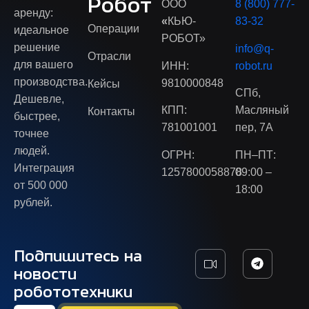
Робот
ООО
8 (800) 777-
аренду:
«
КЬЮ-
83-32
Операции
идеальное
РОБОТ»
решение
info@q-
Отрасли
для вашего
ИНН:
robot.ru
производства.
9810000848
Кейсы
СПб,
Дешевле,
КПП:
Масляный
Контакты
быстрее,
781001001
пер, 7А
точнее
людей.
ОГРН:
ПН–ПТ:
Интеграция
1257800058878
09:00 –
от 500 000
18:00
рублей.
Подпишитесь на
новости
робототехники