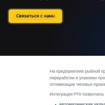
Связаться с нами
На предприятиях рыбной п
переработки и упаковки про
оптимизации типовых прои
Интеграция РТК позволила
автоматическая укла