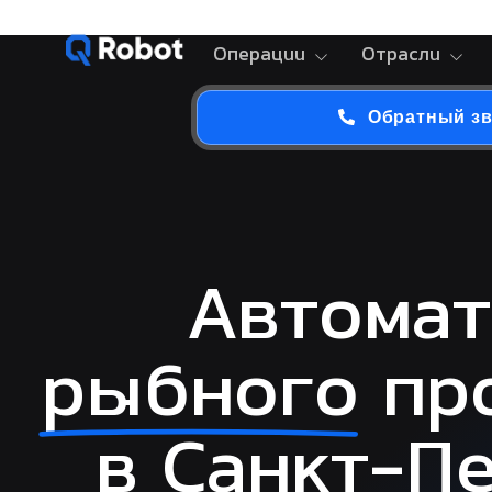
Операции
Отрасли
Обратный з
Автомат
рыбного
про
в Санкт-П