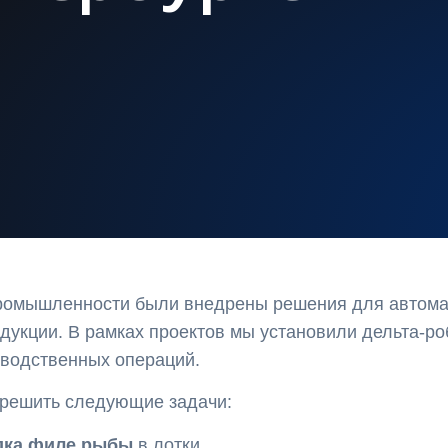
ромышленности были внедрены решения для автома
дукции. В рамках проектов мы установили дельта-ро
зводственных операций.
 решить следующие задачи:
дка филе рыбы
в лотки