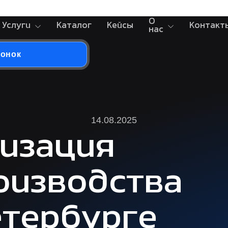
О
Услуги
Каталог
Кейсы
Контакт
нас
вонок
14.08.2025
изация
изводства
етербурге