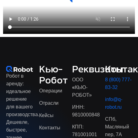
Кью-
Реквизиты
Конта
Робот в
Робот
ООО
8 (800) 777-
аренду:
«
КЬЮ-
83-32
Операции
идеальное
РОБОТ»
решение
info@q-
Отрасли
для вашего
ИНН:
robot.ru
производства.
9810000848
Кейсы
СПб,
Дешевле,
КПП:
Масляный
Контакты
быстрее,
781001001
пер, 7А
точнее