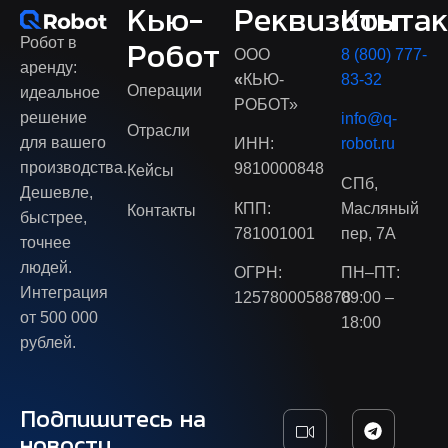
Кью-
Реквизиты
Конта
Робот в
Робот
ООО
8 (800) 777-
аренду:
«
КЬЮ-
83-32
Операции
идеальное
РОБОТ»
решение
info@q-
Отрасли
для вашего
ИНН:
robot.ru
производства.
9810000848
Кейсы
СПб,
Дешевле,
КПП:
Масляный
Контакты
быстрее,
781001001
пер, 7А
точнее
людей.
ОГРН:
ПН–ПТ:
Интеграция
1257800058878
09:00 –
от 500 000
18:00
рублей.
Подпишитесь на
новости