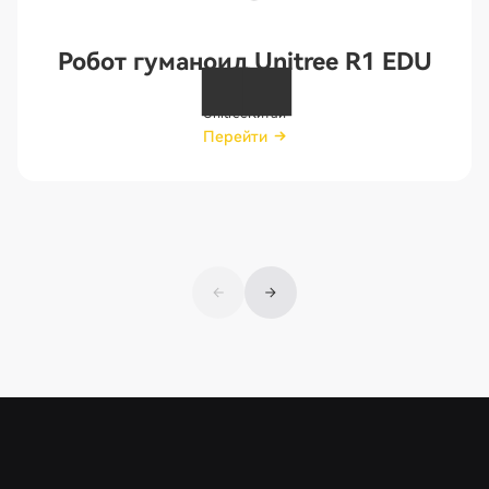
Робот гуманоид Unitree R1 EDU
Unitree
Китай
Перейти
Перейти