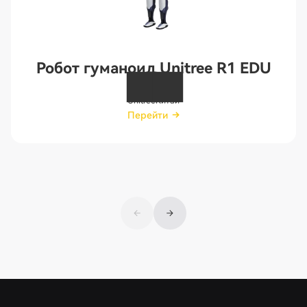
Робот гуманоид Unitree R1 EDU
Unitree
Китай
Перейти
Перейти