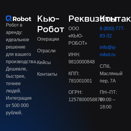
Кью-
Реквизиты
Конта
Робот в
Робот
ООО
8 (800) 777-
аренду:
«
КЬЮ-
83-32
Операции
идеальное
РОБОТ»
решение
info@q-
Отрасли
для вашего
ИНН:
robot.ru
производства.
9810000848
Кейсы
СПб,
Дешевле,
КПП:
Масляный
Контакты
быстрее,
781001001
пер, 7А
точнее
людей.
ОГРН:
ПН–ПТ:
Интеграция
1257800058878
09:00 –
от 500 000
18:00
рублей.