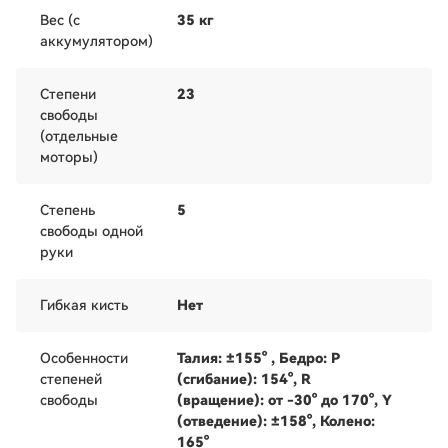
Вес (с
35 кг
аккумулятором)
Степени
23
свободы
(отдельные
моторы)
Степень
5
свободы одной
руки
Гибкая кисть
Нет
Особенности
Талия: ±155° , Бедро: P
степеней
(сгибание): 154°, R
свободы
(вращение): от -30° до 170°, Y
(отведение): ±158°, Колено:
165°