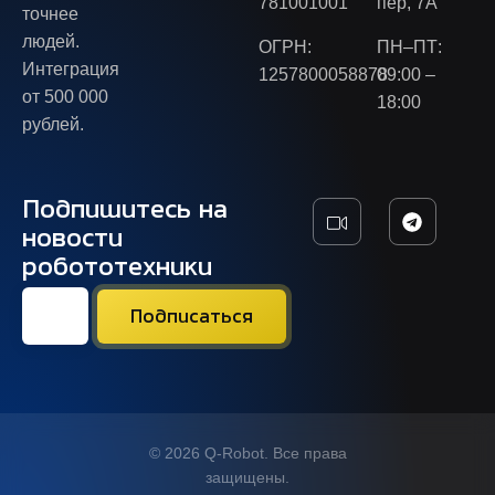
781001001
пер, 7А
точнее
людей.
ОГРН:
ПН–ПТ:
Интеграция
1257800058878
09:00 –
от 500 000
18:00
рублей.
Подпишитесь на
новости
робототехники
© 2026 Q-Robot. Все права
защищены.