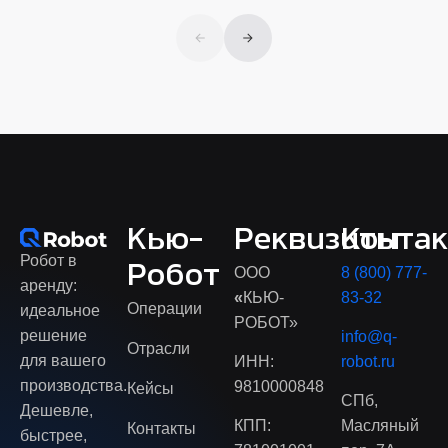
Кью-
Реквизиты
Конта
Робот в
Робот
ООО
8 (800) 777-
аренду:
«
КЬЮ-
83-32
Операции
идеальное
РОБОТ»
решение
info@q-
Отрасли
для вашего
ИНН:
robot.ru
производства.
9810000848
Кейсы
СПб,
Дешевле,
КПП:
Масляный
Контакты
быстрее,