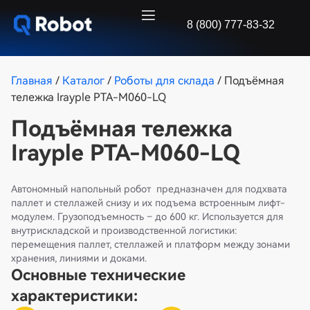
8 (800) 777-83-32
Главная
/
Каталог
/
Роботы для склада
/ Подъёмная
тележка Irayple РТА-М060-LQ
Подъёмная тележка
Irayple РТА-М060-LQ
Автономный напольный робот предназначен для подхвата
паллет и стеллажей снизу и их подъема встроенным лифт-
модулем. Грузоподъемность – до 600 кг. Используется для
внутрискладской и производственной логистики:
перемещения паллет, стеллажей и платформ между зонами
хранения, линиями и доками.
Основные технические
характеристики: