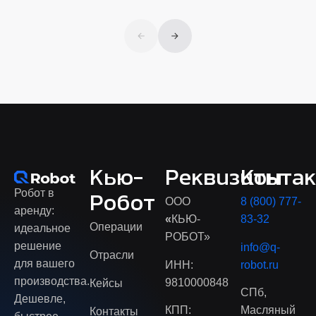
Кью-
Реквизиты
Конта
Робот в
Робот
ООО
8 (800) 777-
аренду:
«
КЬЮ-
83-32
Операции
идеальное
РОБОТ»
решение
info@q-
Отрасли
для вашего
ИНН:
robot.ru
производства.
9810000848
Кейсы
СПб,
Дешевле,
КПП:
Масляный
Контакты