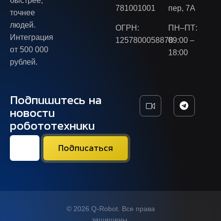
быстрее,
781001001
пер, 7А
точнее
людей.
ОГРН:
ПН–ПТ:
Интеграция
1257800058878
09:00 –
от 500 000
18:00
рублей.
Подпишитесь на
новости
робототехники
© 2026 Q-Robot. Все права
защищены.