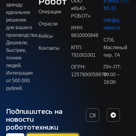
Робот
ООО
8 (800) 777-
аренду:
«
КЬЮ-
83-32
Операции
идеальное
РОБОТ»
решение
info@q-
Отрасли
для вашего
ИНН:
robot.ru
производства.
9810000848
Кейсы
СПб,
Дешевле,
КПП:
Масляный
Контакты
быстрее,
781001001
пер, 7А
точнее
людей.
ОГРН:
ПН–ПТ:
Интеграция
1257800058878
09:00 –
от 500 000
18:00
рублей.
Подпишитесь на
новости
робототехники