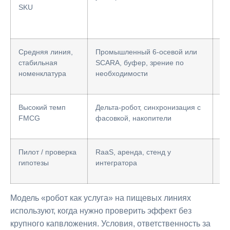
SKU
пр
см
Средняя линия,
Промышленный 6-осевой или
Та
стабильная
SCARA, буфер, зрение по
се
номенклатура
необходимости
Высокий темп
Дельта-робот, синхронизация с
Ци
FMCG
фасовкой, накопители
от
Пилот / проверка
RaaS, аренда, стенд у
KP
гипотезы
интегратора
вы
Модель «робот как услуга» на пищевых линиях
используют, когда нужно проверить эффект без
крупного капвложения. Условия, ответственность за