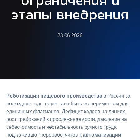
ограничения и
этапы внедрения
23.06.2026
Роботизация пищевого производства
в России за
последние годы перестала быть экспериментом для
единичных флагманов. Дефицит кадров на линиях,
рост требований к прослеживаемости, давление на
себестоимость и нестабильность ручного труда
подталкивают переработчиков к
автоматизации