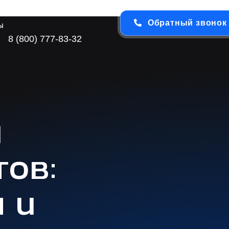
Обратный звонок
ы
8 (800) 777-83-32
ы
тов:
 и