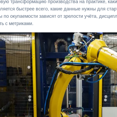
вую трансформацию производства на практике, каки
ляется быстрее всего, какие данные нужны для старт
 по окупаемости зависят от зрелости учёта, дисцип
ть с метриками.