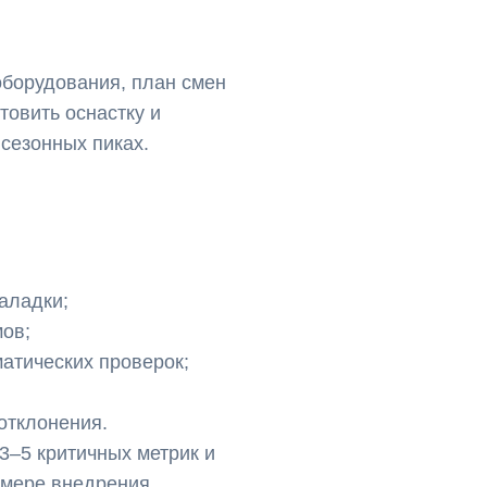
оборудования, план смен
товить оснастку и
 сезонных пиках.
аладки;
ов;
матических проверок;
отклонения.
3–5 критичных метрик и
 мере внедрения.