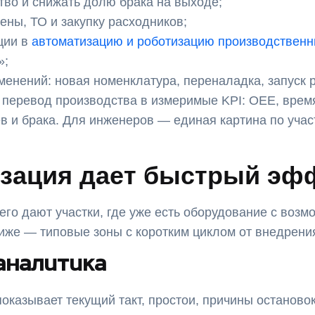
тво и снижать долю брака на выходе;
ены, ТО и закупку расходников;
ции в
автоматизацию и роботизацию производственн
»;
менений: новая номенклатура, переналадка, запуск 
 перевод производства в измеримые KPI: OEE, время
ев и брака. Для инженеров — единая картина по уча
зация дает быстрый эф
го дают участки, где уже есть оборудование с возм
Ниже — типовые зоны с коротким циклом от внедрени
аналитика
казывает текущий такт, простои, причины остановок