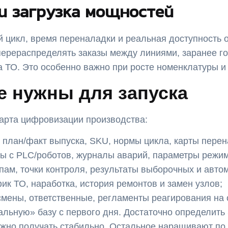
и загрузка мощностей
й цикл, время переналадки и реальная доступность 
перераспределять заказы между линиями, заранее го
а ТО. Это особенно важно при росте номенклатуры и
е нужны для запуска
арта цифровизации производства:
план/факт выпуска, SKU, нормы цикла, карты перен
ы с PLC/роботов, журналы аварий, параметры режим
пам, точки контроля, результаты выборочных и авто
к ТО, наработка, история ремонтов и замен узлов;
мены, ответственные, регламенты реагирования на 
альную» базу с первого дня. Достаточно определить 
можно получать стабильно. Остальное наращивают по