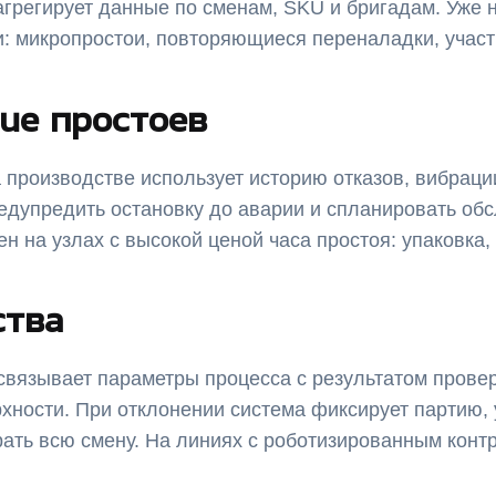
регирует данные по сменам, SKU и бригадам. Уже н
: микропростои, повторяющиеся переналадки, участ
ие простоев
производстве использует историю отказов, вибрации
дупредить остановку до аварии и спланировать обсл
н на узлах с высокой ценой часа простоя: упаковка,
ства
связывает параметры процесса с результатом проверк
хности. При отклонении система фиксирует партию,
ирать всю смену. На линиях с роботизированным кон