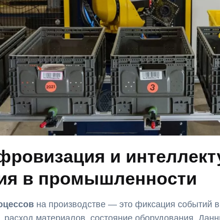
ифровизация и интеллек
ия в промышленности
оцессов
на производстве — это фиксация событий в 
а, расход материалов, состояние оборудования. Данн