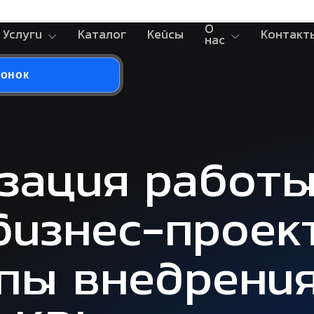
О
Услуги
Каталог
Кейсы
Контакт
нас
вонок
зация работ
бизнес-проек
апы внедрения