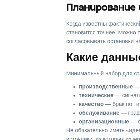
Планирование 
Когда известны фактически
становится точнее. Можно 
согласовывать остановки н
Какие данны
Минимальный набор для ст
производственные
— 
технические
— сигнал
качество
— брак по ти
обслуживание
— графи
организационные
— с
Не обязательно иметь «иде
источники, из которых их 