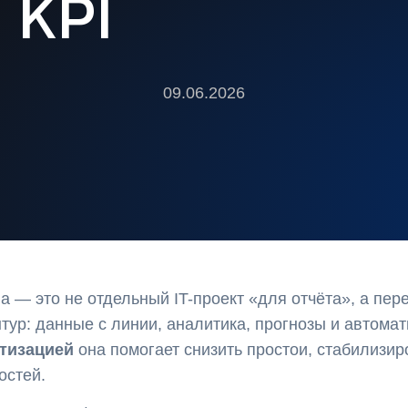
KPI
09.06.2026
 — это не отдельный IT-проект «для отчёта», а пе
ур: данные с линии, аналитика, прогнозы и автомат
тизацией
она помогает снизить простои, стабилизир
остей.