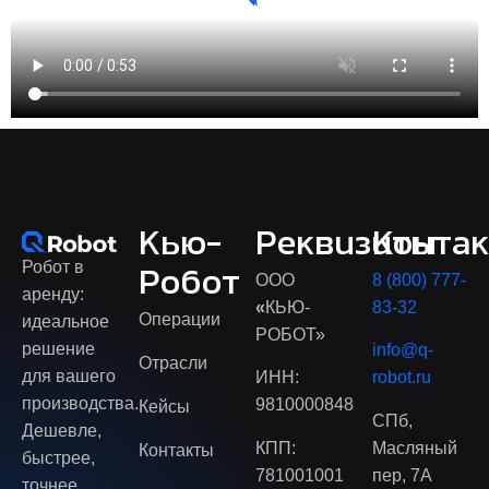
Кью-
Реквизиты
Конта
Робот в
Робот
ООО
8 (800) 777-
аренду:
«
КЬЮ-
83-32
Операции
идеальное
РОБОТ»
решение
info@q-
Отрасли
для вашего
ИНН:
robot.ru
производства.
9810000848
Кейсы
СПб,
Дешевле,
КПП:
Масляный
Контакты
быстрее,
781001001
пер, 7А
точнее